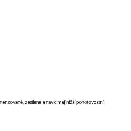
menzované, zesílené a navíc mají nižší pohotovostní