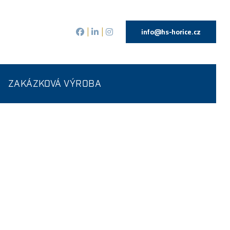
info@hs-horice.cz
|
|
ZAKÁZKOVÁ VÝROBA