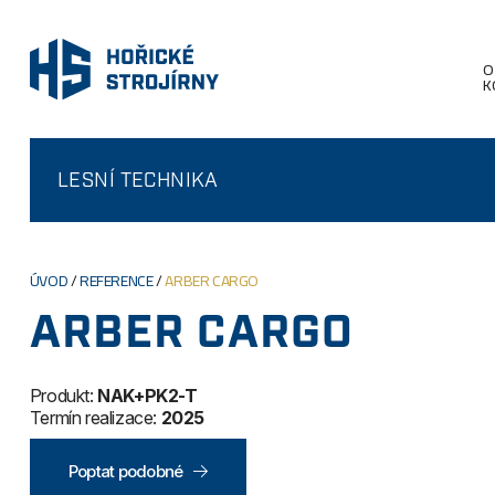
O
K
LESNÍ TECHNIKA
ÚVOD
/
REFERENCE
/
ARBER CARGO
ARBER CARGO
Produkt:
NAK+PK2-T
Termín realizace:
2025
Poptat podobné