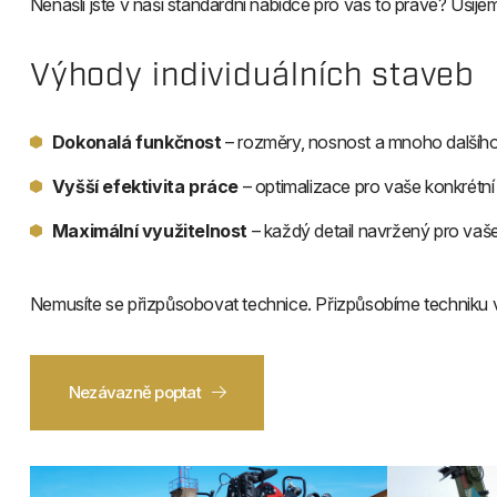
Nenašli jste v naší standardní nabídce pro vás to pravé? Uši
Výhody individuálních staveb
Dokonalá funkčnost
– rozměry, nosnost a mnoho dalšího
Vyšší efektivita práce
– optimalizace pro vaše konkrétn
Maximální využitelnost
– každý detail navržený pro vaše
Nemusíte se přizpůsobovat technice. Přizpůsobíme techniku v
Nezávazně poptat