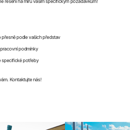
jeme řešení na míru vašim specifickým požadavkům!
 přesně podle vašich představ
í pracovní podmínky
 specifické potřeby
ám. Kontaktujte nás!