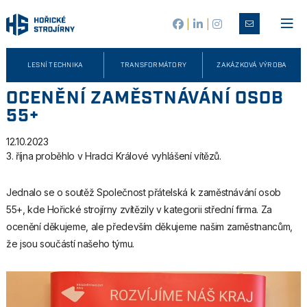
|
|
LESNÍ TECHNIKA
TRANSFORMÁTORY
ZAKÁZKOVÁ VÝROBA
OCENĚNÍ ZAMĚSTNÁVÁNÍ OSOB
55+
12.10.2023
3. října proběhlo v Hradci Králové vyhlášení vítězů.
Jednalo se o soutěž Společnost přátelská k zaměstnávání osob
55+, kde Hořické strojírny zvítězily v kategorii střední firma. Za
ocenění děkujeme, ale především děkujeme našim zaměstnancům,
že jsou součástí našeho týmu.