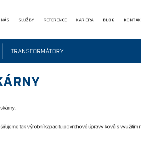
 NÁS
SLUŽBY
REFERENCE
KARIÉRA
BLOG
KONTA
TRANSFORMÁTORY
KÁRNY
skárny.
řujeme tak výrobní kapacitu povrchové úpravy kovů s využitím n