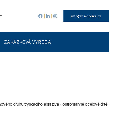
info@hs-horice.cz
KT
|
|
ZAKÁZKOVÁ VÝROBA
ového druhu tryskacího abraziva - ostrohranné ocelové drtě.