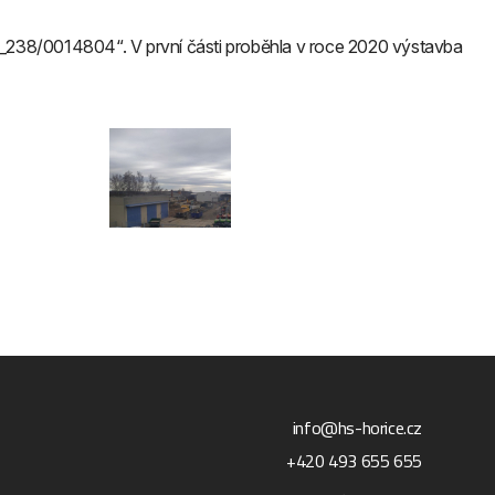
0/18_238/0014804“. V první části proběhla v roce 2020 výstavba
info@hs-horice.cz
+420 493 655 655