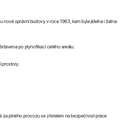
bou nové správní budovy v roce 1983, kam byla jídelna i šatna
dstavena po plynofikaci celého areálu.
 prostory.
há za plného provozu se zřetelem na bezpečnost práce