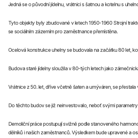
Jedná se o původní jídelnu, vrátnici s šatnou a kotelnu s uheln
Tyto objekty byly zbudované v letech 1950-1960 Strojní traktor
se sociálním zázemím pro zaměstnance přemístěna.
Ocelová konstrukce uhelny se budovala na začátku 80 let, kote
Budova staré jídelny sloužila v 80-tých letech jako zámečni
Vrátnice z 50. let, dříve včetně šaten a umýváren, se přest
Do těchto budov se již neinvestovalo, neboť svými parametry
Demoliční práce postupují svižně podle stanoveného harmono
dělníků i našich zaměstnanců. Výsledkem bude upravené a ose