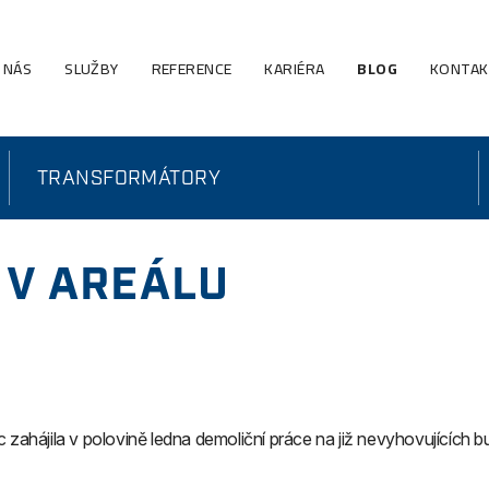
 NÁS
SLUŽBY
REFERENCE
KARIÉRA
BLOG
KONTA
TRANSFORMÁTORY
 V AREÁLU
 zahájila v polovině ledna demoliční práce na již nevyhovujících b