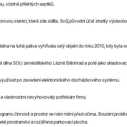
ou, včetně přilehlých septiků.
ovou stanicí, která zde sídlila. Svůj původní účel ztratily výstav
lna na tuhá paliva vyhřívala celý objekt do roku 2010, kdy byla o
cká dílna SOU zemědělského Lázně Bělohrad a poté jako skladovací
ala využívat po zavedení elektronického docházkového systému.
 a vlastnostmi nevyhovovaly potřebám firmy.
gramu činností a prostor se nám mění před očima. Bourání probí
té prostranství a rozšířená parkovací plocha.