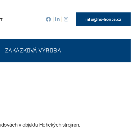
info@hs-horice.cz
KT
|
|
ZAKÁZKOVÁ VÝROBA
udovách v objektu Hořických strojíren.