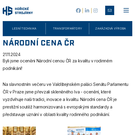
|
|
LESNÍ TECHNIKA
TRANSFORMÁTORY
ZAKÁZKOVÁ VÝROBA
NÁRODNÍ CENA ČR
21.11.2024
Byli jsme oceněni Národní cenou ČR za kvalitu v rodinném
podnikání!
Na slavnostním večeru ve Valdštejnském paláci Senátu Parlamentu
ČR v Praze jsme převzali skleněného lva - ocenění, které
vyzdvihuje naši tradici, inovace a kvalitu. Národní cena ČR je
prestižní soutěž harmonizovaná s evropskými standardy a
představuje uznání v oblasti kvality rodinného podnikání.