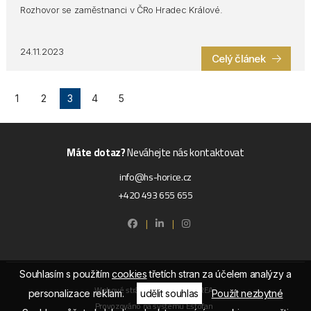
Rozhovor se zaměstnanci v ČRo Hradec Králové.
24.11.2023
Celý článek
1
2
3
4
5
Máte dotaz?
Neváhejte nás kontaktovat
info@hs-horice.cz
+420 493 655 655
|
|
Souhlasím s použitím
cookies
třetích stran za účelem analýzy a
Webové stránky ©2026 PANKREA
personalizace reklam.
udělit souhlas
Použít nezbytné
Provozováno na systému Estofan