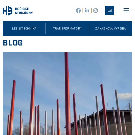
|
|
LESNÍ TECHNIKA
TRANSFORMÁTORY
ZAKÁZKOVÁ VÝROBA
BLOG