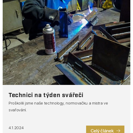
Technici na týden svářeči
Proškolili jsme naše technology, normovačku a mistra ve
svařování.
4.1.2024
Celý článek