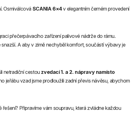
ení. Osmiválcová
SCANIA 6×4
v elegantním černém provedení
raci přečerpávacího zařízení palivové nádrže do rámu.
snazší. A aby v zimě nechyběl komfort, součástí výbavy je
šli netradiční cestou
zvedací 1. a 2. nápravy namísto
kého jeřábu vzad jsme prodloužili zadní převis návěsu, abychom
ivé řešení? Připravíme vám soupravu, která zvládne každou