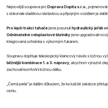
Nejnovější souprava pro
Doprava Dopita s.r.o.
, pojmenován
s dokonale sladěnou nástavbou a přípojným vozidlem je další
Pro lepší trakci tahače
jsme posunuli
hydraulický jeřáb v
Odnímatelné celoplastové blatníky
jsme upgradovali nový
integrovaná schránka s výkonným fukarem.
Soupravu doplňuje teleskopický klanicový návěs s ložnou v
běžnější kombinace 1. a 3. nápravy
, abychom výrazně zlepš
zachovali komfortní ložnou délku.
„Černá perla“ je dalším důkazem, že ke každé zakázce přistupu
cestu.