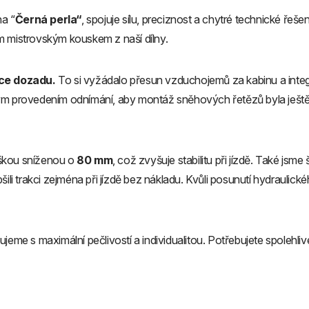
a “
Černá perla“
, spojuje sílu, preciznost a chytré technické řeš
m mistrovským kouskem z naší dílny.
íce dozadu.
To si vyžádalo přesun vzduchojemů za kabinu a integ
m provedením odnímání, aby montáž sněhových řetězů byla ještě 
ýškou sníženou o
80 mm
, což zvyšuje stabilitu při jízdě. Také jsme 
ili trakci zejména při jízdě bez nákladu. Kvůli posunutí hydraulic
jeme s maximální pečlivostí a individualitou. Potřebujete spolehl