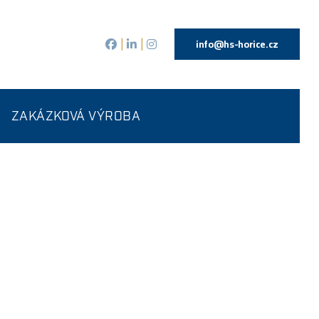
info@hs-horice.cz
|
|
ZAKÁZKOVÁ VÝROBA