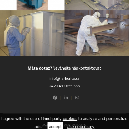
Máte dotaz?
Neváhejte nás kontaktovat
info@hs-horice.cz
+420 493 655 655
|
|
I agree with the use of third-party
cookies
to analyze and personalize
Websites by ©2026 PANKREA
ads.
accept
Use neccesary