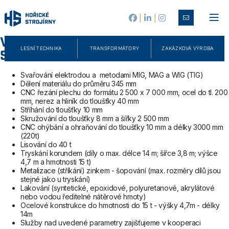
|
|
VYBERTE SI Z NAŠÍ NABÍDKY
LESNÍ TECHNIKA
TRANSFORMÁTORY
ZAKÁZKOVÁ VÝROBA
SLUŽEB
Svařování elektrodou a metodami MIG, MAG a WIG (TIG)
Dělení materiálu do průměru 345 mm
CNC řezání plechu do formátu 2 500 x 7 000 mm, ocel do tl. 200
mm, nerez a hliník do tloušťky 40 mm
Stříhání do tloušťky 10 mm
Skružování do tloušťky 8 mm a šířky 2 500 mm
CNC ohýbání a ohraňování do tloušťky 10 mm a délky 3000 mm
(220t)
Lisování do 40 t
Tryskání korundem (díly o max. délce 14 m; šířce 3,8 m; výšce
4,7 m a hmotnosti 15 t)
Metalizace (stříkání) zinkem - šopování (max. rozměry dílů jsou
stejné jako u tryskání)
Lakování (syntetické, epoxidové, polyuretanové, akrylátové
nebo vodou ředitelné nátěrové hmoty)
Ocelové konstrukce do hmotnosti do 15 t - výšky 4,7m - délky
14m
Služby nad uvedené parametry zajišťujeme v kooperaci