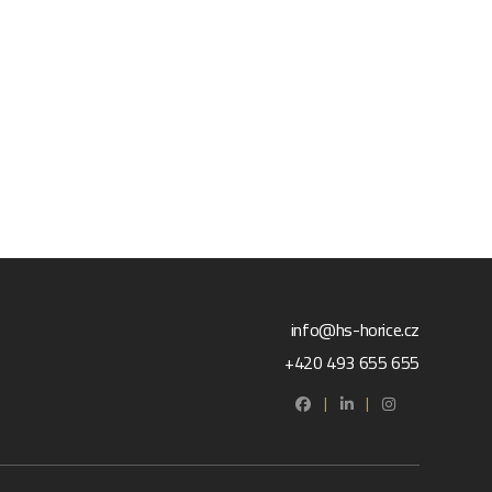
info@hs-horice.cz
+420 493 655 655
|
|