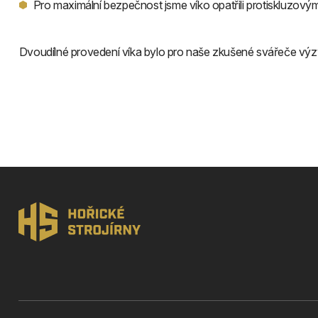
Pro maximální bezpečnost jsme víko opatřili protiskluzov
Dvoudílné provedení víka bylo pro naše zkušené svářeče výzvou 