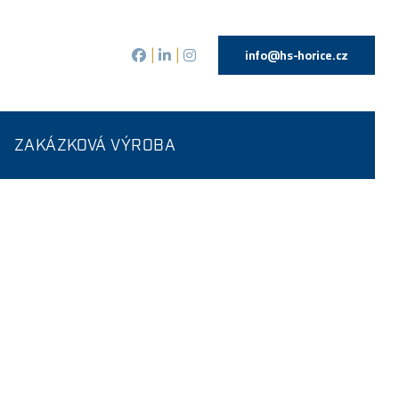
info@hs-horice.cz
|
|
ZAKÁZKOVÁ VÝROBA