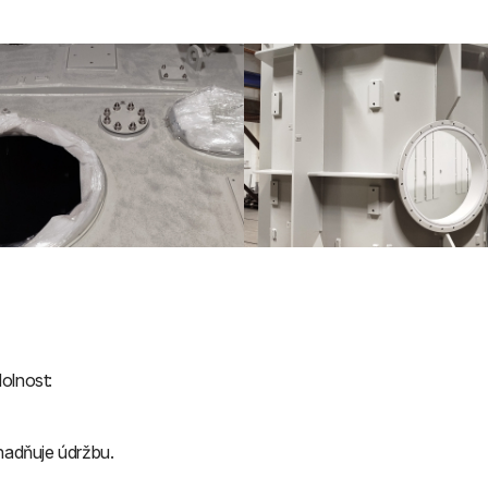
olnost:
snadňuje údržbu.