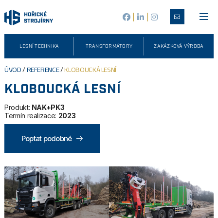
|
|
LESNÍ TECHNIKA
TRANSFORMÁTORY
ZAKÁZKOVÁ VÝROBA
ÚVOD
/
REFERENCE
/
KLOBOUCKÁ LESNÍ
KLOBOUCKÁ LESNÍ
Produkt:
NAK+PK3
Termín realizace:
2023
Poptat podobné