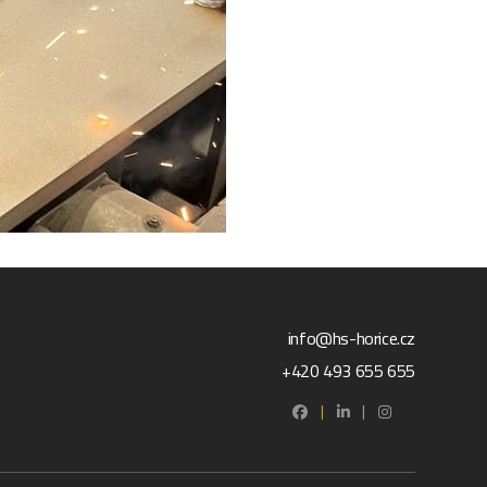
info@hs-horice.cz
+420 493 655 655
|
|