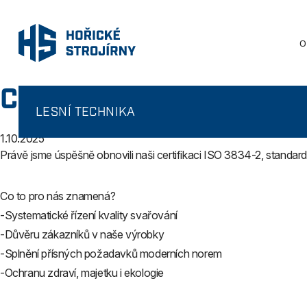
O
CERTIFIKACE 3834-2
LESNÍ TECHNIKA
1.10.2025
Právě jsme úspěšně obnovili naši certifikaci ISO 3834-2, standard
Co to pro nás znamená?
-Systematické řízení kvality svařování
-Důvěru zákazníků v naše výrobky
-Splnění přísných požadavků moderních norem
-Ochranu zdraví, majetku i ekologie