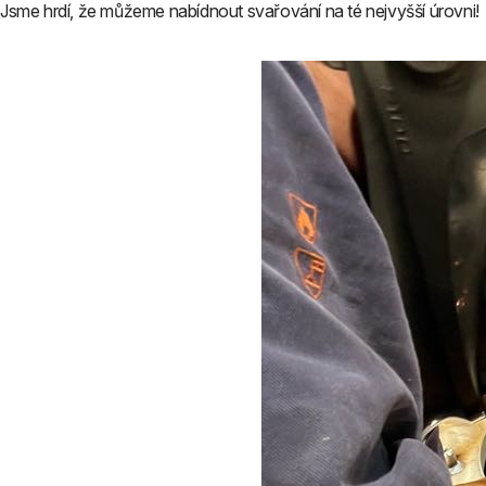
Jsme hrdí, že můžeme nabídnout svařování na té nejvyšší úrovni!