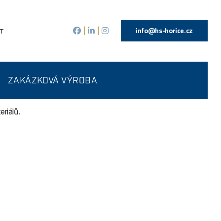
info@hs-horice.cz
T
|
|
ZAKÁZKOVÁ VÝROBA
riálů.