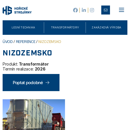
|
|
LESNÍ TECHNIKA
TRANSFORMÁTORY
ZAKÁZKOVÁ VÝROBA
ÚVOD
/
REFERENCE
/
NIZOZEMSKO
NIZOZEMSKO
Produkt:
Transformátor
Termín realizace:
2026
Poptat podobné