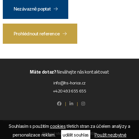
Nezávazně poptat
Prohlédnout reference
Máte dotaz?
Neváhejte nás kontaktovat
info@hs-horice.cz
+420 493 655 655
|
|
Souhlasím s použitím
cookies
třetích stran za účelem analýzy a
Webové stránky ©2026 PANKREA
personalizace reklam.
udělit souhlas
Použít nezbytné