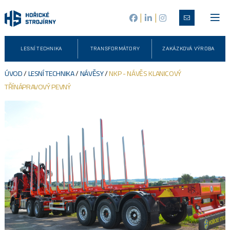
|
|
LESNÍ TECHNIKA
TRANSFORMÁTORY
ZAKÁZKOVÁ VÝROBA
ÚVOD
/
LESNÍ TECHNIKA
/
NÁVĚSY
/
NKP - NÁVĚS KLANICOVÝ
TŘÍNÁPRAVOVÝ PEVNÝ