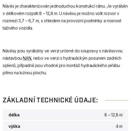
Návěs je charakterizován jednoduchou konstrukcí rámu. Je vyráběn
v délkovém rozpětí 8 – 12,8 m. U návěsu je možno volit rozvor v
rozmezí 3,7 – 6,7 m, s ohledem na provozní podmínky a nosnost
tažného vozidla.
Návěsy jsou vyráběny ve verzi určené do soupravy s návěsovou
nástavbou
NAN
, nebo ve verzi s hydraulickým posunem zadních
oplenů, případně jsou vhodné pro montáž hydraulického jeřábu
přímo na ložnou plochu.
ZÁKLADNÍ TECHNICKÉ ÚDAJE:
délka
8 – 12,8 m
výška
4 m