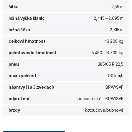
šířka
2,55 m
ložná výška klanic
2,445 – 2,695 m
ložná šířka
2,315 m
celková hmotnost
43 200 kg
pohotovostní hmotnost
5 450 – 6 700 kg
pneu
385/65 R 22,5
max. rychlost
90 km/h
nápravy (1.a 3.zvedací)
BPW/SAF
odpružení
pneumatické – BPW/SAF
brzdy
kotoučové/bubnové