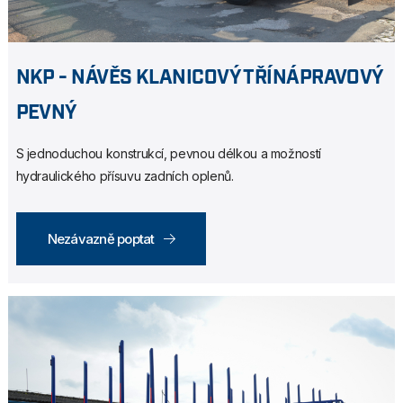
NKP - NÁVĚS KLANICOVÝ TŘÍNÁPRAVOVÝ
PEVNÝ
S jednoduchou konstrukcí, pevnou délkou a možností
hydraulického přísuvu zadních oplenů.
Nezávazně poptat