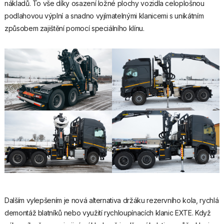
nákladů. To vše díky osazení ložné plochy vozidla celoplošnou
podlahovou výplní a snadno vyjímatelnými klanicemi s unikátním
způsobem zajištění pomocí speciálního klínu.
Dalším vylepšením je nová alternativa držáku rezervního kola, rychlá
demontáž blatníků nebo využití rychloupínacích klanic EXTE. Když