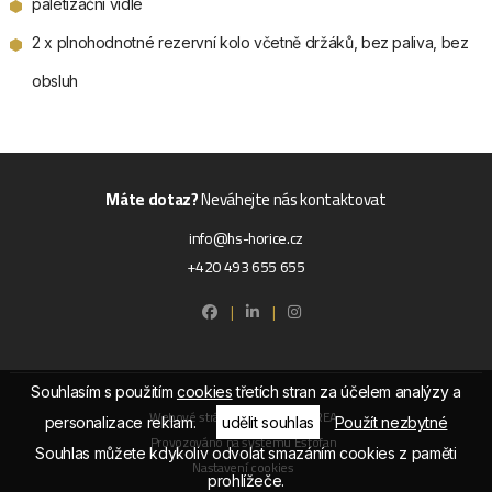
paletizační vidle
2 x plnohodnotné rezervní kolo včetně držáků, bez paliva, bez
obsluh
Máte dotaz?
Neváhejte nás kontaktovat
info@hs-horice.cz
+420 493 655 655
|
|
Souhlasím s použitím
cookies
třetích stran za účelem analýzy a
Webové stránky ©2026 PANKREA
personalizace reklam.
udělit souhlas
Použít nezbytné
Provozováno na systému Estofan
Souhlas můžete kdykoliv odvolat smazáním cookies z paměti
Nastavení cookies
prohlížeče.