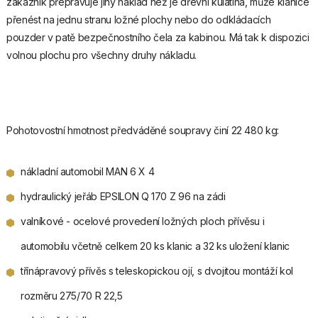
zákazník přepravuje jiný náklad než je dřevní kulatina, může klanice
přenést na jednu stranu ložné plochy nebo do odkládacích
pouzder v patě bezpečnostního čela za kabinou. Má tak k dispozici
volnou plochu pro všechny druhy nákladu.
Pohotovostní hmotnost předváděné soupravy činí 22 480 kg:
nákladní automobil MAN 6 X 4
hydraulický jeřáb EPSILON Q 170 Z 96 na zádi
valníkové - ocelové provedení ložných ploch přívěsu i
automobilu včetně celkem 20 ks klanic a 32 ks uložení klanic
třínápravový přívěs s teleskopickou ojí, s dvojitou montáží kol
rozměru 275/70 R 22,5