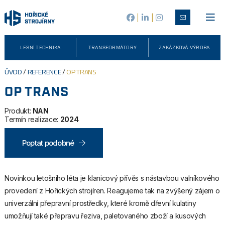
|
|
LESNÍ TECHNIKA
TRANSFORMÁTORY
ZAKÁZKOVÁ VÝROBA
ÚVOD
/
REFERENCE
/
OP TRANS
OP TRANS
Produkt:
NAN
Termín realizace:
2024
Poptat podobné
Novinkou letošního léta je klanicový přívěs s nástavbou valníkového
provedení z Hořických strojíren. Reagujeme tak na zvýšený zájem o
univerzální přepravní prostředky, které kromě dřevní kulatiny
umožňují také přepravu řeziva, paletovaného zboží a kusových