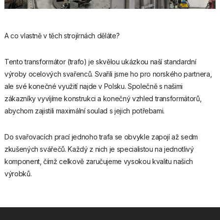
A co vlastně v těch strojírnách děláte?
Tento transformátor (trafo) je skvělou ukázkou naší standardní
výroby ocelových svařenců. Svařili jsme ho pro norského partnera,
ale své konečné využití najde v Polsku. Společně s našimi
zákazníky vyvíjíme konstrukci a konečný vzhled transformátorů,
abychom zajistili maximální soulad s jejich potřebami.
Do svařovacích prací jednoho trafa se obvykle zapojí až sedm
zkušených svářečů. Každý z nich je specialistou na jednotlivý
komponent, čímž celkově zaručujeme vysokou kvalitu našich
výrobků.