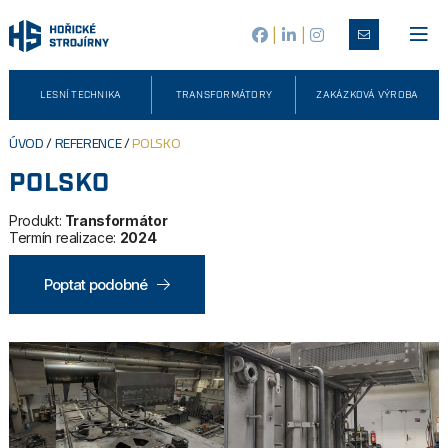
|
|
LESNÍ TECHNIKA
TRANSFORMÁTORY
ZAKÁZKOVÁ VÝROBA
ÚVOD
/
REFERENCE
/
POLSKO
POLSKO
Produkt:
Transformátor
Termín realizace:
2024
Poptat podobné