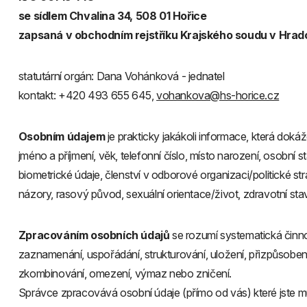
se sídlem Chvalina 34, 508 01 Hořice
zapsaná v obchodním rejstříku Krajského soudu v Hradci
statutární orgán: Dana Vohánková - jednatel
kontakt: +420 493 655 645,
vohankova@hs-horice.cz
Osobním údajem
je prakticky jakákoli informace, která doká
jméno a příjmení, věk, telefonní číslo, místo narození, osobní
biometrické údaje, členství v odborové organizaci/politické st
názory, rasový původ, sexuální orientace/život, zdravotní stav
Zpracováním osobních údajů
se rozumí systematická činno
zaznamenání, uspořádání, strukturování, uložení, přizpůsobení 
zkombinování, omezení, výmaz nebo zničení.
Správce zpracovává osobní údaje (přímo od vás) které jste mu 