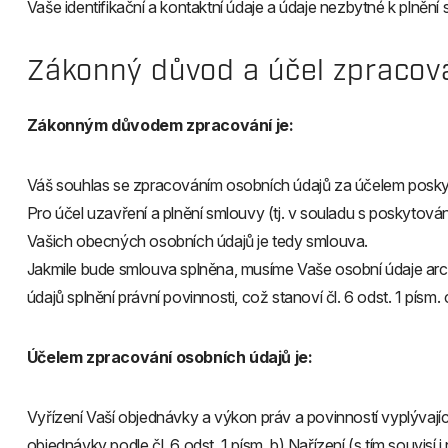
Vaše identifikační a kontaktní údaje a údaje nezbytné k plnění
Zákonný důvod a účel zpracov
Zákonným důvodem zpracování je:
Váš souhlas se zpracováním osobních údajů za účelem poskyt
Pro účel uzavření a plnění smlouvy (tj. v souladu s poskyto
Vašich obecných osobních údajů je tedy smlouva.
Jakmile bude smlouva splněna, musíme Vaše osobní údaje arch
údajů splnění právní povinnosti, což stanoví čl. 6 odst. 1 písm
Účelem zpracování osobních údajů je:
Vyřízení Vaší objednávky a výkon práv a povinností vyplýva
objednávky podle čl. 6 odst. 1 písm. b) Nařízení (s tím souvi