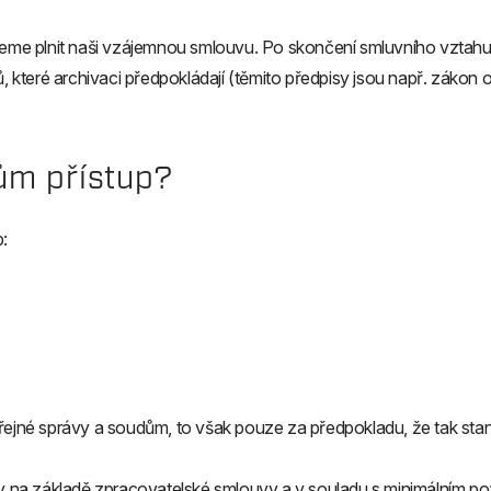
eme plnit naši vzájemnou smlouvu. Po skončení smluvního vztah
, které archivaci předpokládají (těmito předpisy jsou např. zákon 
ům přístup?
:
né správy a soudům, to však pouze za předpokladu, že tak stanov
 na základě zpracovatelské smlouvy a v souladu s minimálním p