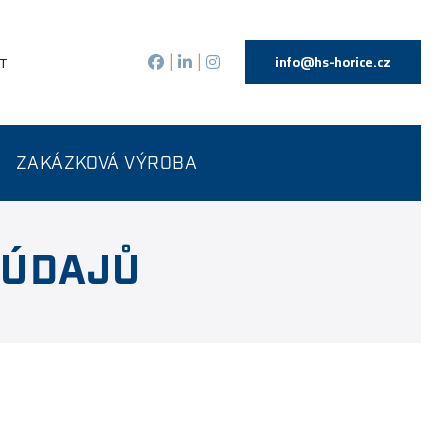
info@hs-horice.cz
T
|
|
ZAKÁZKOVÁ VÝROBA
 ÚDAJŮ