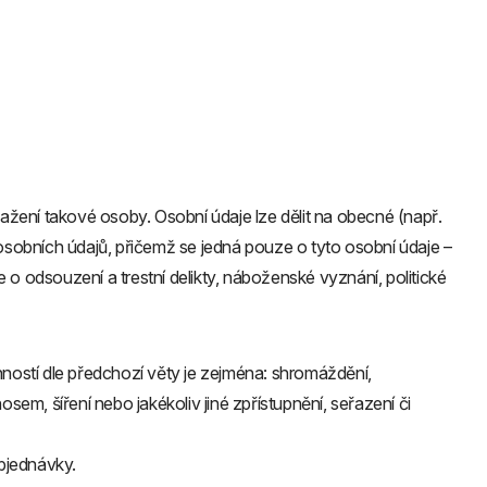
osažení takové osoby. Osobní údaje lze dělit na obecné (např.
e osobních údajů, přičemž se jedná pouze o tyto osobní údaje –
e o odsouzení a trestní delikty, náboženské vyznání, politické
nností dle předchozí věty je zejména: shromáždění,
sem, šíření nebo jakékoliv jiné zpřístupnění, seřazení či
objednávky.