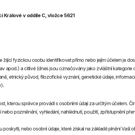
 Králové v oddíle C, vložce 5621
že žijící fyzickou osobu identifikovat přímo nebo jejím účelem je d
 stav apod.) a citlivé (dnes jsou označovány jako zvláštní kategori
raně, etnický původ, filozofické vyznání, genetické údaje, informac
).
st, kterou správce provádí s osobními údaji za určitým účelem. Či
nebo pozměnění, vyhledání, nahlédnutí, použití, zpřístupnění přeno
poskytli, nebo osobní údaje, které získal na základě plnění Vaší 