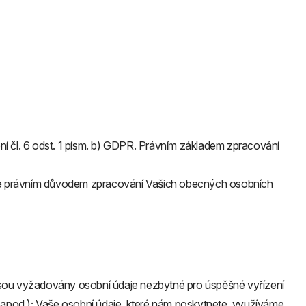
ní čl. 6 odst. 1 písm. b) GDPR. Právním základem zpracování
de je právním důvodem zpracování Vašich obecných osobních
 jsou vyžadovány osobní údaje nezbytné pro úspěšné vyřízení
ace apod.); Vaše osobní údaje, které nám poskytnete, využíváme