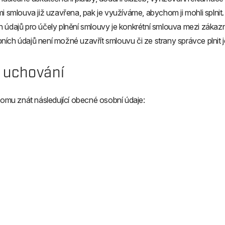
mi smlouva již uzavřena, pak je využíváme, abychom ji mohli spln
h údajů pro účely plnění smlouvy je konkrétní smlouva mezi záka
ích údajů není možné uzavřít smlouvu či ze strany správce plnit j
 uchování
mu znát následující obecné osobní údaje: