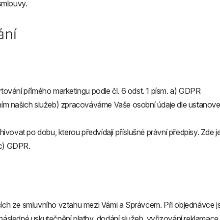
 smlouvy.
ání
ování přímého marketingu podle čl. 6 odst. 1 písm. a) GDPR
váním našich služeb) zpracováváme Vaše osobní údaje dle ustanove
ivovat po dobu, kterou předvídají příslušné právní předpisy. Z
. c) GDPR.
jících ze smluvního vztahu mezi Vámi a Správcem. Při objednávce
sí i následné uskutečnění platby, dodání služeb, vyřizování reklam