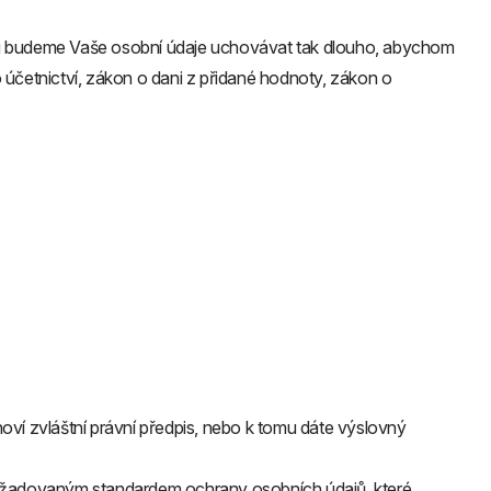
u budeme Vaše osobní údaje uchovávat tak dlouho, abychom
o účetnictví, zákon o dani z přidané hodnoty, zákon o
í zvláštní právní předpis, nebo k tomu dáte výslovný
ožadovaným standardem ochrany osobních údajů, které