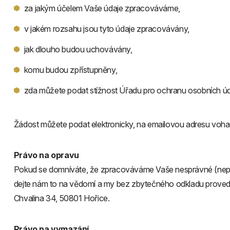
za jakým účelem Vaše údaje zpracováváme,
v jakém rozsahu jsou tyto údaje zpracovávány,
jak dlouho budou uchovávány,
komu budou zpřístupněny,
zda můžete podat stížnost Úřadu pro ochranu osobních úd
Žádost můžete podat elektronicky, na emailovou adresu voh
Právo na opravu
Pokud se domníváte, že zpracováváme Vaše nesprávné (nepřesn
dejte nám to na vědomí a my bez zbytečného odkladu prove
Chvalina 34, 50801 Hořice.
Právo na vymazání