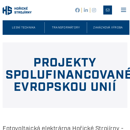
|
|
LESNÍ TECHNIKA
TRANSFORMÁTORY
ZAKÁZKOVÁ VÝROBA
PROJEKTY
SPOLUFINANCOVAN
EVROPSKOU UNIÍ
Fotovoltaická elektrárna Hořické Strojírny -