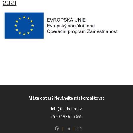
2021
Máte dotaz?
Neváhejte nás kontaktovat
info@hs-horice.cz
+420 493 655 655
|
|