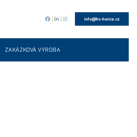
info@hs-horice.cz
|
|
ZAKÁZKOVÁ VÝROBA