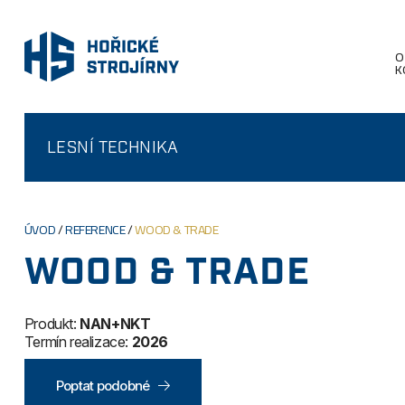
O
K
LESNÍ TECHNIKA
ÚVOD
/
REFERENCE
/
WOOD & TRADE
WOOD & TRADE
Produkt:
NAN+NKT
Termín realizace:
2026
Poptat podobné