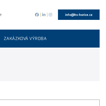
info@hs-horice.cz
T
|
|
ZAKÁZKOVÁ VÝROBA