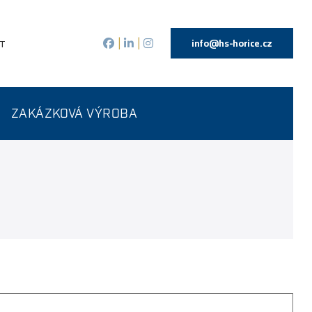
info@hs-horice.cz
T
|
|
ZAKÁZKOVÁ VÝROBA