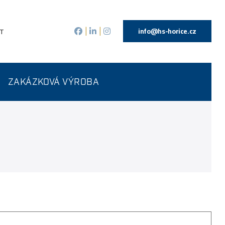
info@hs-horice.cz
T
|
|
ZAKÁZKOVÁ VÝROBA